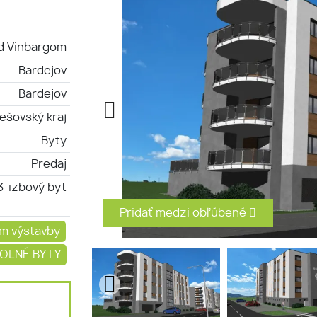
d Vinbargom
Bardejov
Bardejov
ešovský kraj
Byty
Predaj
3-izbový byt
Pridať medzi obľúbené
m výstavby
OLNÉ BYTY