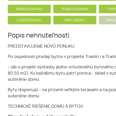
Sledovať ponuku
Poslať známemu
Polo
Vytlačiť ponuku
Mám záujem
Mesač
Popis nehnuteľnosti
PREDSTAVUJEME NOVÚ PONUKU
Po úspešnom predaji bytov v projekte Tramín I a Tra
- ide o projekt výstavby jedno vchodového bytového d
80,50 m2). Ku každému bytu patrí pivnica - sklad v su
suteréne domu.
Byty disponujú - na prízemí veľkými terasami a na p
suteréne domu.
TECHNICKÉ RIEŠENIE DOMU A BYTOV: