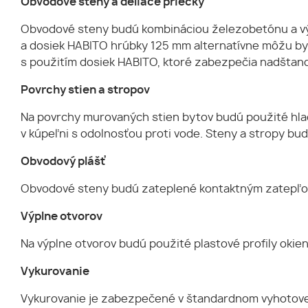
Obvodové steny a deliace priečky
Obvodové steny budú kombináciou železobetónu a vý
a dosiek HABITO hrúbky 125 mm alternatívne môžu by
s použitím dosiek HABITO, ktoré zabezpečia nadštand
Povrchy stien a stropov
Na povrchy murovaných stien bytov budú použité hla
v kúpeľni s odolnosťou proti vode. Steny a stropy bu
Obvodový plášť
Obvodové steny budú zateplené kontaktným zatepľova
Výplne otvorov
Na výplne otvorov budú použité plastové profily okien
Vykurovanie
Vykurovanie je zabezpečené v štandardnom vyhotoven