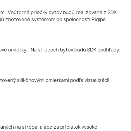
m. Vnútorné priečky bytov budú realizované z SDK
udú zhotovené systémom od spoločnosti Rigips
tové omietky. Na stropoch bytov budú SDK podhľady,
ený silikónovými omietkami podľa vizualizácií.
ných na strope, alebo za príplatok vysoko