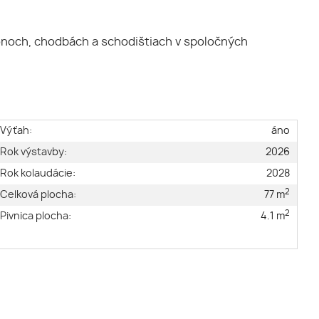
noch, chodbách a schodištiach v spoločných
Výťah:
áno
Rok výstavby:
2026
Rok kolaudácie:
2028
2
Celková plocha:
77 m
2
Pivnica plocha:
4.1 m