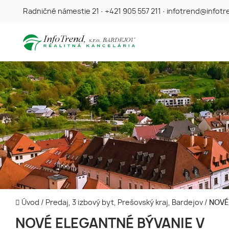
Radničné námestie 21
·
+421 905 557 211
·
infotrend@infotr
Úvod
/
Predaj, 3 izbový byt, Prešovský kraj, Bardejov
/
NOVÉ
NOVÉ ELEGANTNÉ BÝVANIE V