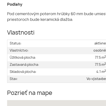
Podlahy
Pod cementovým poterom hrúbky 60 mm bude umiestne
priestoroch bude keramická dlažba.
Vlastnosti
Status:
aktívn
Vlastníctvo:
osobn
Úžitková plocha:
77.5 m
Zastavaná plocha:
77.5 m
Skladová plocha:
4.1 m
Stav:
Vo výstavb
Pozrieť na mape