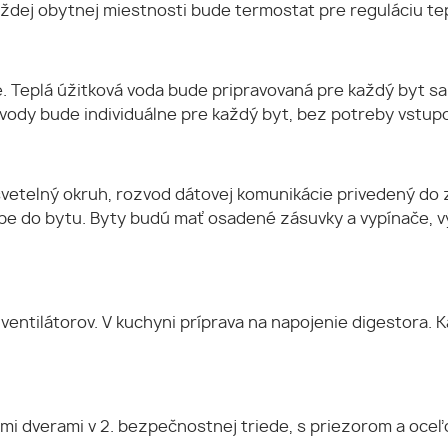
ždej obytnej miestnosti bude termostat pre reguláciu tep
e. Teplá úžitková voda bude pripravovaná pre každý byt 
vody bude individuálne pre každý byt, bez potreby vstupo
vetelný okruh, rozvod dátovej komunikácie privedený do 
pe do bytu. Byty budú mať osadené zásuvky a vypínače, vý
ntilátorov. V kuchyni príprava na napojenie digestora.
i dverami v 2. bezpečnostnej triede, s priezorom a oce