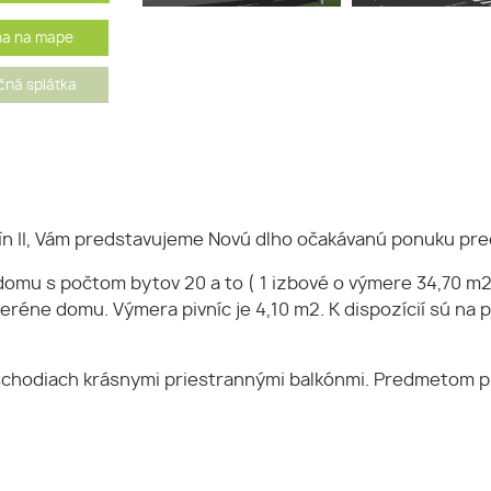
ha na mape
ná splátka
mín II, Vám predstavujeme Novú dlho očakávanú ponuku pr
omu s počtom bytov 20 a to ( 1 izbové o výmere 34,70 m2,
teréne domu. Výmera pivníc je 4,10 m2. K dispozícií sú na 
oschodiach krásnymi priestrannými balkónmi. Predmetom pr