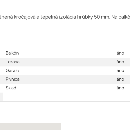
ná kročajová a tepelná izolácia hrúbky 50 mm. Na balkó
e
Balkón:
áno
é
Terasa:
áno
2
Garáž:
áno
2
Pivnica:
áno
2
Sklad:
áno
e