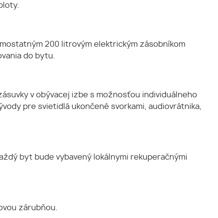
loty.
samostatným 200 litrovým elektrickým zásobníkom
vania do bytu.
zásuvky v obývacej izbe s možnosťou individuálneho
vody pre svietidlá ukončené svorkami, audiovrátnika,
 Každý byt bude vybavený lokálnymi rekuperačnými
ľovou zárubňou.