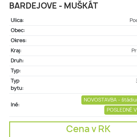
BARDEJOVE - MUŠKÁT
Ulica:
Po
Obec:
Okres:
Kraj:
Pr
Druh:
Typ:
Typ
bytu:
NOVOSTAVBA - štádiu
Iné:
POSLEDNÉ V
Cena v RK