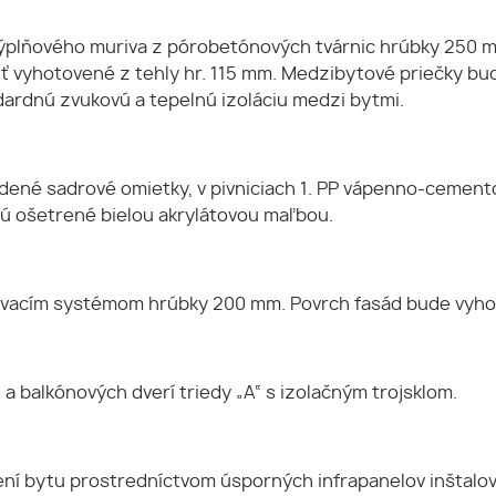
plňového muriva z pórobetónových tvárnic hrúbky 250 m
ť vyhotovené z tehly hr. 115 mm. Medzibytové priečky b
ardnú zvukovú a tepelnú izoláciu medzi bytmi.
dené sadrové omietky, v pivniciach 1. PP vápenno-cemen
dú ošetrené bielou akrylátovou maľbou.
cím systémom hrúbky 200 mm. Povrch fasád bude vyhotov
 a balkónových dverí triedy „A“ s izolačným trojsklom.
í bytu prostredníctvom úsporných infrapanelov inštalova