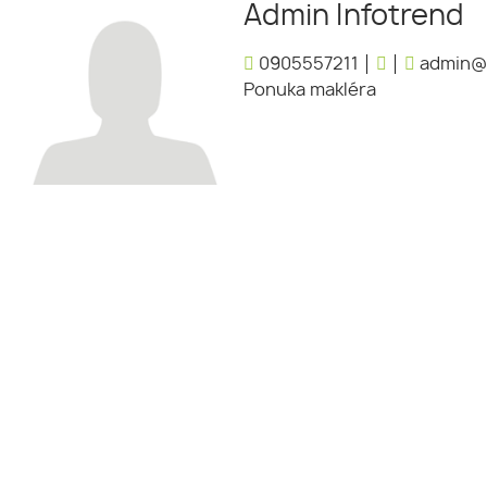
Admin Infotrend
0905557211
admin@i
Ponuka makléra