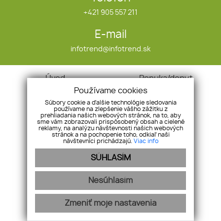
+421 905 557 211
E-mail
infotrend@infotrend.sk
Úvod
Ponuka/dopyt
O nás
Referencie
Používame cookies
Naše služby
Blog
Súbory cookie a ďalšie technológie sledovania
používame na zlepšenie vášho zážitku z
Nehnuteľnosti
GDPR
prehliadania našich webových stránok, na to, aby
sme vám zobrazovali prispôsobený obsah a cielené
Kontakt
Cookies
reklamy, na analýzu návštevnosti našich webových
stránok a na pochopenie toho, odkiaľ naši
návštevníci prichádzajú.
Viac info
SÚHLASÍM
webex.digital
-
REALVIA.sk
Nesúhlasím
Zmeniť moje nastavenia