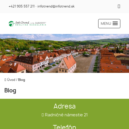
+421 905 557 211
·
infotrend@infotrend.sk
MENU
Úvod
/
Blog
Blog
Adresa
Radničné námestie 21
Telefón