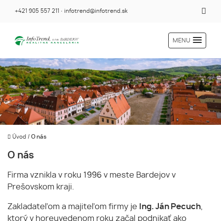
+421 905 557 211
·
infotrend@infotrend.sk
MENU
Úvod
/
O nás
O nás
Firma vznikla v roku 1996 v meste Bardejov v
Prešovskom kraji.
Zakladateľom a majiteľom firmy je
Ing. Ján Pecuch
,
ktorý v horeuvedenom roku začal podnikať ako