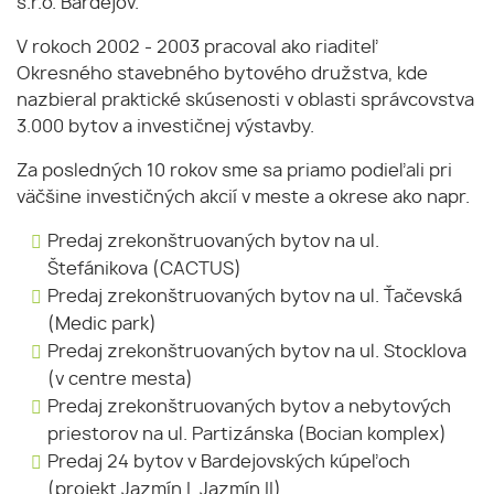
s.r.o. Bardejov.
V rokoch 2002 - 2003 pracoval ako riaditeľ
Okresného stavebného bytového družstva, kde
nazbieral praktické skúsenosti v oblasti správcovstva
3.000 bytov a investičnej výstavby.
Za posledných 10 rokov sme sa priamo podieľali pri
väčšine investičných akcií v meste a okrese ako napr.
Predaj zrekonštruovaných bytov na ul.
Štefánikova (CACTUS)
Predaj zrekonštruovaných bytov na ul. Ťačevská
(Medic park)
Predaj zrekonštruovaných bytov na ul. Stocklova
(v centre mesta)
Predaj zrekonštruovaných bytov a nebytových
priestorov na ul. Partizánska (Bocian komplex)
Predaj 24 bytov v Bardejovských kúpeľoch
(projekt Jazmín I, Jazmín II)