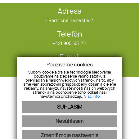
Adresa
Radničné námestie 21
Telefón
+421 905 557 211
E-mail
Používame cookies
infotrend@infotrend.sk
Súbory cookie a ďalšie technológie sledovania
používame na zlepšenie vášho zážitku z
prehliadania našich webových stránok, na to, aby
sme vám zobrazovali prispôsobený obsah a cielené
Úvod
Ponuka/dopyt
reklamy, na analýzu návštevnosti našich webových
O nás
Referencie
stránok a na pochopenie toho, odkiaľ naši
návštevníci prichádzajú.
Viac info
Naše služby
Blog
SÚHLASÍM
Nehnuteľnosti
GDPR
Kontakt
Cookies
Nesúhlasím
Zmeniť moje nastavenia
webex.digital
-
REALVIA.sk