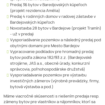
Predaj 36 bytov v Baredjovských kúpeľoch
(projekt rezidencia Amélia)
Predaj 4 rodinných domov v radovej zástavbe v
Bardejovských kúpeľoch
Novostavba 28 bytov v Bardejove (projekt Tramín)
- už v predaji
Vysporiadávanie pozemkov a následný predaj pod
obytnými domami pre Mesto Bardejov
Vypracovanie podkladov pre hromadný predaj
bytov podľa zákona 182/93 z.z. (Bardejovské
strojárne, JAS a.s., obecné úrady, konkurzní
správcovia, poľnohospodárske družstvá)
Vysporiadaávanie pozemkov pre výstavbu
investičných zámerov (výrobné prevádzky, firmy,
bytová výstavba a pod.)
Máme viacročné skúsenosti s riešením predaja resp.
zámeny bytov pre vlastníkov a nájomníkov, ktorí sa