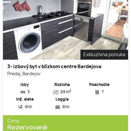
Exkluzívna ponuka
3- izbový byt v blízkom centre Bardejova
Predaj, Bardejov
Izby
Rozloha
Poschodie
2
3
69 m
7
Inž. siete
Loggia
áno
áno
Cena
Rezervované