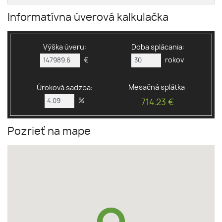
Informatívna úverová kalkulačka
Výška úveru:
Doba splácania:
€
rokov
Mesačná splátka:
Úroková sadzba:
%
714.23 €
Pozrieť na mape