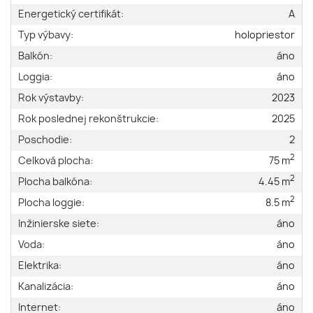
Energetický certifikát:
A
Typ výbavy:
holopriestor
Balkón:
áno
Loggia:
áno
Rok výstavby:
2023
Rok poslednej rekonštrukcie:
2025
Poschodie:
2
2
Celková plocha:
75 m
2
Plocha balkóna:
4.45 m
2
Plocha loggie:
8.5 m
Inžinierske siete:
áno
Voda:
áno
Elektrika:
áno
Kanalizácia:
áno
Internet:
áno