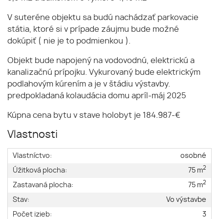
V suteréne objektu sa budú nachádzať parkovacie
státia, ktoré si v prípade záujmu bude možné
dokúpiť ( nie je to podmienkou ).
Objekt bude napojený na vodovodnú, elektrickú a
kanalizačnú prípojku. Vykurovaný bude elektrickým
podlahovým kúrením a je v štádiu výstavby.
predpokladaná kolaudácia domu apríl-máj 2025
Kúpna cena bytu v stave holobyt je 184.987-€
Vlastnosti
Vlastníctvo:
osobné
2
Úžitková plocha:
75 m
2
Zastavaná plocha:
75 m
Stav:
Vo výstavbe
Počet izieb:
3