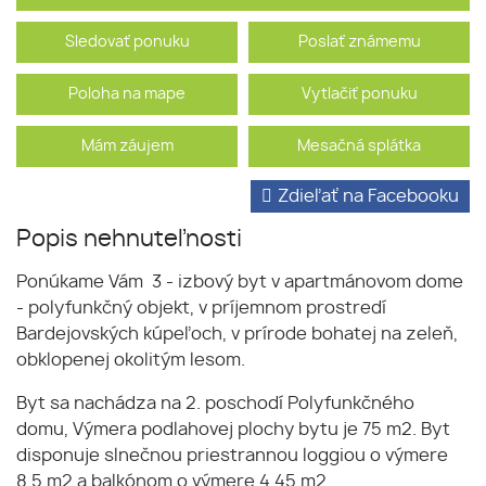
Sledovať ponuku
Poslať známemu
Poloha na mape
Vytlačiť ponuku
Mám záujem
Mesačná splátka
Zdieľať na Facebooku
Popis nehnuteľnosti
Ponúkame Vám 3 - izbový byt v apartmánovom dome
- polyfunkčný objekt, v príjemnom prostredí
Bardejovských kúpeľoch, v prírode bohatej na zeleň,
obklopenej okolitým lesom.
Byt sa nachádza na 2. poschodí Polyfunkčného
domu, Výmera podlahovej plochy bytu je 75 m2. Byt
disponuje slnečnou priestrannou loggiou o výmere
8,5 m2 a balkónom o výmere 4,45 m2