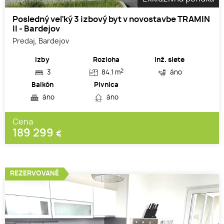
Posledný veľký 3 izbový byt v novostavbe TRAMIN
II - Bardejov
Predaj, Bardejov
Izby
Rozloha
Inž. siete
2
3
84.1 m
áno
Balkón
Pivnica
áno
áno
Cena
189 299
€
REZERVOVANÉ