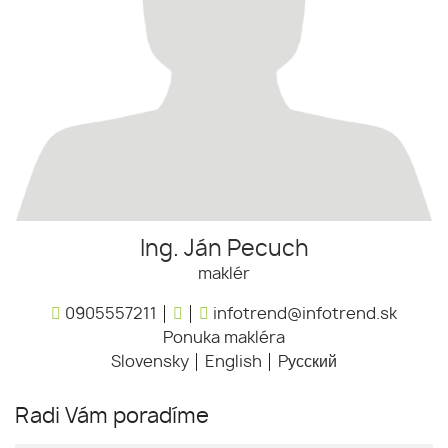
Ing. Ján Pecuch
maklér
0905557211
infotrend@infotrend.sk
Ponuka makléra
Slovensky
English
Pусский
Radi Vám poradíme