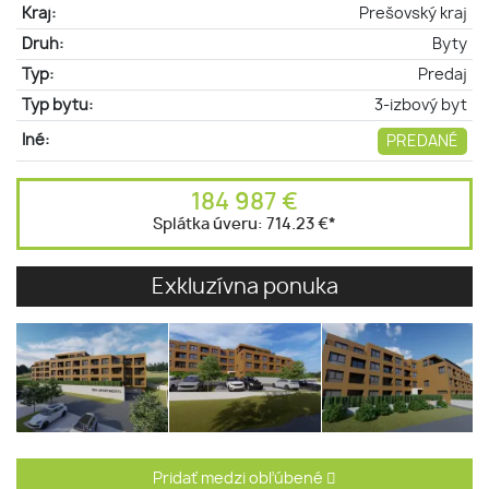
Kraj:
Prešovský kraj
Druh:
Byty
Typ:
Predaj
Typ bytu:
3-izbový byt
Iné:
PREDANÉ
184 987 €
Splátka úveru:
714.23 €
*
Exkluzívna ponuka
Pridať medzi obľúbené