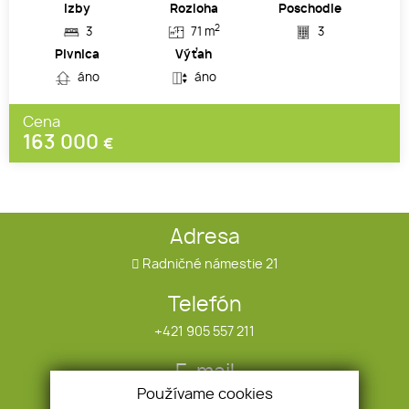
Izby
Rozloha
Poschodie
2
3
71 m
3
Pivnica
Výťah
áno
áno
Cena
163 000
€
Adresa
Radničné námestie 21
Telefón
+421 905 557 211
E-mail
Používame cookies
infotrend@infotrend.sk