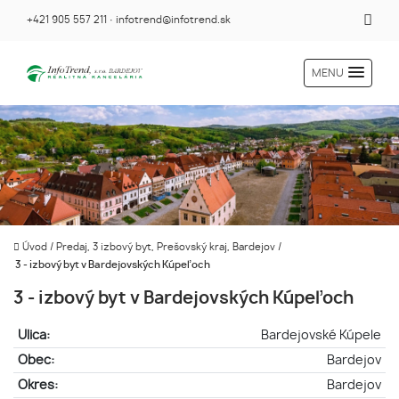
+421 905 557 211
·
infotrend@infotrend.sk
MENU
Úvod
/
Predaj, 3 izbový byt, Prešovský kraj, Bardejov
/
3 - izbový byt v Bardejovských Kúpeľoch
3 - izbový byt v Bardejovských Kúpeľoch
Ulica:
Bardejovské Kúpele
Obec:
Bardejov
Okres:
Bardejov