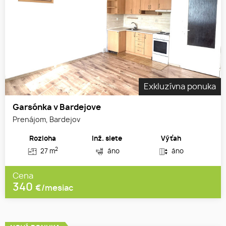
Exkluzívna ponuka
Garsónka v Bardejove
Prenájom, Bardejov
Rozloha
Inž. siete
Výťah
2
27 m
áno
áno
Cena
340
€/mesiac