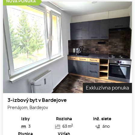
NOVÁ PONUKA
Exkluzívna ponuka
3-izbový byt v Bardejove
Prenájom, Bardejov
Izby
Rozloha
Inž. siete
2
3
63 m
áno
Pivnica
Výťah