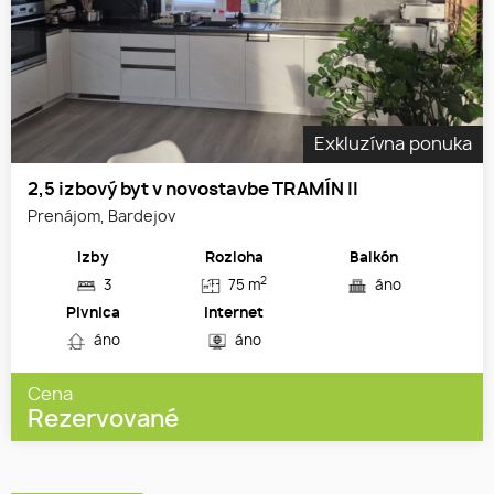
Exkluzívna ponuka
2,5 izbový byt v novostavbe TRAMÍN II
Prenájom, Bardejov
Izby
Rozloha
Balkón
2
3
75 m
áno
Pivnica
Internet
áno
áno
Cena
Rezervované