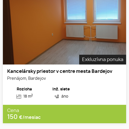
Exkluzívna ponuka
Kancelársky priestor v centre mesta Bardejov
Prenájom, Bardejov
Rozloha
Inž. siete
2
18 m
áno
Cena
150
€/mesiac