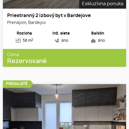
Exkluzívna ponuka
Priestranný 2 izbový byt v Bardejove
Prenájom, Bardejov
Rozloha
Inž. siete
Balkón
2
58 m
áno
áno
Cena
Rezervované
PRENAJATÉ