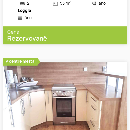
2
2
55 m
áno
Loggia
áno
Cena
Rezervované
v centre mesta