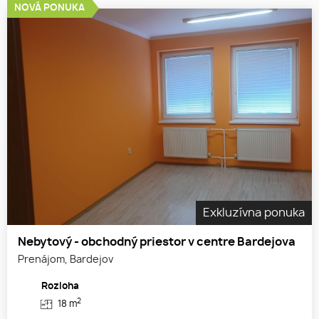
NOVÁ PONUKA
Exkluzívna ponuka
Nebytový - obchodný priestor v centre Bardejova
Prenájom, Bardejov
Rozloha
2
18 m