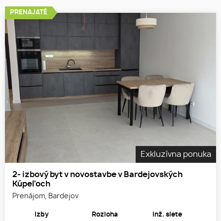
PRENAJATÉ
Exkluzívna ponuka
2- izbový byt v novostavbe v Bardejovských
Kúpeľoch
Prenájom, Bardejov
Izby
Rozloha
Inž. siete