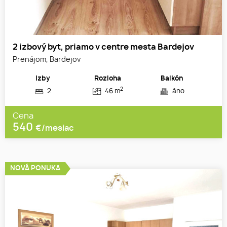
2 izbový byt, priamo v centre mesta Bardejov
Prenájom, Bardejov
Izby
Rozloha
Balkón
2
2
46 m
áno
Cena
540
€/mesiac
NOVÁ PONUKA