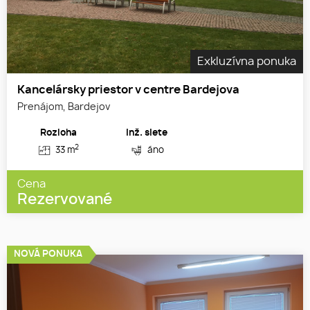
Exkluzívna ponuka
Kancelársky priestor v centre Bardejova
Prenájom, Bardejov
Rozloha
Inž. siete
2
33 m
áno
Cena
Rezervované
NOVÁ PONUKA