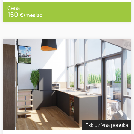
Cena
150
€/mesiac
Exkluzívna ponuka