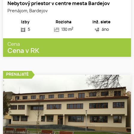
Nebytový priestor v centre mesta Bardejov
Prenájom, Bardejov
Izby
Rozloha
Inž. siete
2
5
130 m
áno
Cena
Cena v RK
PRENAJATÉ