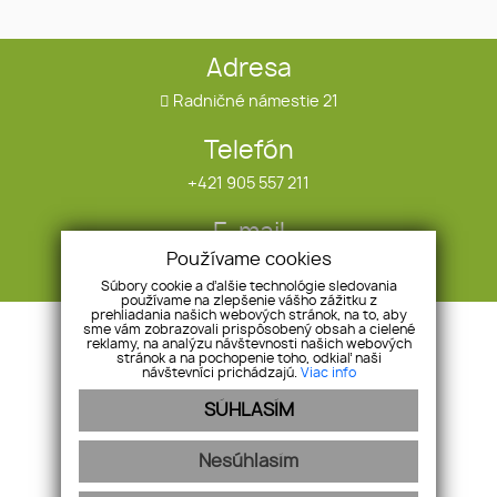
Adresa
Radničné námestie 21
Telefón
+421 905 557 211
E-mail
Používame cookies
infotrend@infotrend.sk
Súbory cookie a ďalšie technológie sledovania
používame na zlepšenie vášho zážitku z
prehliadania našich webových stránok, na to, aby
Úvod
Ponuka/dopyt
sme vám zobrazovali prispôsobený obsah a cielené
reklamy, na analýzu návštevnosti našich webových
O nás
Referencie
stránok a na pochopenie toho, odkiaľ naši
návštevníci prichádzajú.
Viac info
Naše služby
Blog
SÚHLASÍM
Nehnuteľnosti
GDPR
Kontakt
Cookies
Nesúhlasím