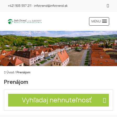
+421 905 557 211
·
infotrend@infotrend.sk
MENU
Úvod
/
Prenájom
Prenájom
Vyhľadaj nehnuteľnosť