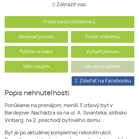
Zobraziť viac
Pridať medzi obľúbené
Sledovať ponuku
Poslať známemu
Poloha na mape
Vytlačiť ponuku
Mám záujem
Mesačná splátka
Zdieľať na Facebooku
Popis nehnuteľnosti
Ponúkame na prenájom, menší 3 izbový byt v
Bardejove. Nachádza sa na ul. A. Svianteka, sídlisko
Vinbarg, na 2. poschodí bytového domu.
Byt je po aktuálnej kompletnej rekonštrukcií.