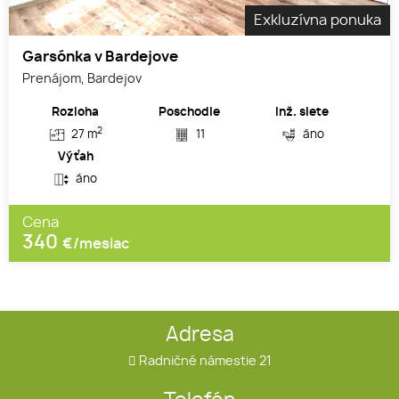
Exkluzívna ponuka
Garsónka v Bardejove
Prenájom, Bardejov
Rozloha
Poschodie
Inž. siete
2
27 m
11
áno
Výťah
áno
Cena
340
€/mesiac
Adresa
Radničné námestie 21