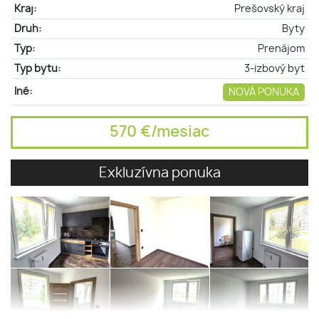
Kraj:
Prešovský kraj
Druh:
Byty
Typ:
Prenájom
Typ bytu:
3-izbový byt
Iné:
NOVÁ PONUKA
570 €/mesiac
Exkluzívna ponuka