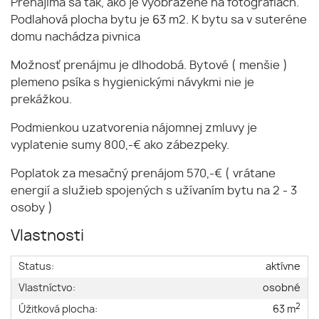
Prenajíma sa tak, ako je vyobrazené na fotografiách.
Podlahová plocha bytu je 63 m2. K bytu sa v suteréne
domu nachádza pivnica
Možnosť prenájmu je dlhodobá. Bytové ( menšie )
plemeno psíka s hygienickými návykmi nie je
prekážkou.
Podmienkou uzatvorenia nájomnej zmluvy je
vyplatenie sumy 800,-€ ako zábezpeky.
Poplatok za mesačný prenájom 570,-€ ( vrátane
energií a služieb spojených s užívaním bytu na 2 - 3
osoby )
Vlastnosti
Status:
aktívne
Vlastníctvo:
osobné
2
Úžitková plocha:
63 m