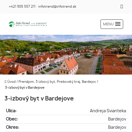
+421 905 557 211
·
infotrend@infotrend.sk
MENU
Úvod
/
Prenájom, 3 izbový byt, Prešovský kraj, Bardejov
/
3-izbový byt v Bardejove
3-izbový byt v Bardejove
Ulica:
Andreja Svianteka
Obec:
Bardejov
Okres:
Bardejov