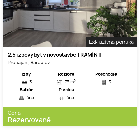
Exkluzívna ponuka
2,5 izbový byt v novostavbe TRAMÍN II
Prenájom, Bardejov
Izby
Rozloha
Poschodie
2
3
75 m
3
Balkón
Pivnica
áno
áno
Cena
Rezervované