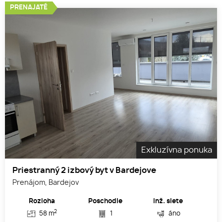
PRENAJATÉ
Exkluzívna ponuka
Priestranný 2 izbový byt v Bardejove
Prenájom, Bardejov
Rozloha
Poschodie
Inž. siete
2
58 m
1
áno