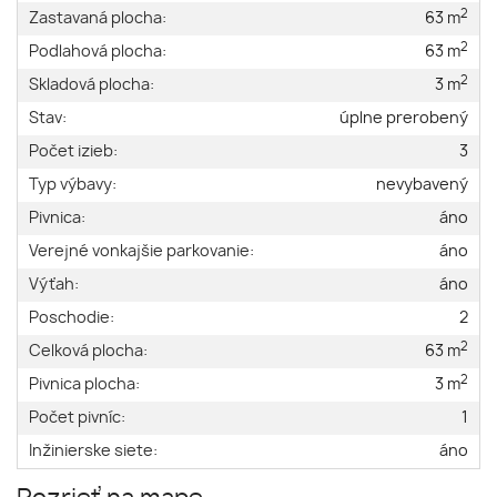
2
Zastavaná plocha:
63 m
2
Podlahová plocha:
63 m
2
Skladová plocha:
3 m
Stav:
úplne prerobený
Počet izieb:
3
Typ výbavy:
nevybavený
Pivnica:
áno
Verejné vonkajšie parkovanie:
áno
Výťah:
áno
Poschodie:
2
2
Celková plocha:
63 m
2
Pivnica plocha:
3 m
Počet pivníc:
1
Inžinierske siete:
áno