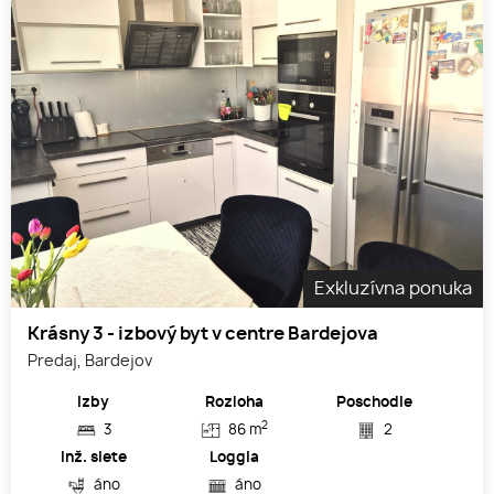
Exkluzívna ponuka
Krásny 3 - izbový byt v centre Bardejova
Predaj, Bardejov
Izby
Rozloha
Poschodie
2
3
86 m
2
Inž. siete
Loggia
áno
áno