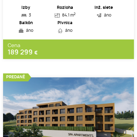
Izby
Rozloha
Inž. siete
2
3
84.1 m
áno
Balkón
Pivnica
áno
áno
Cena
189 299
€
PREDANÉ