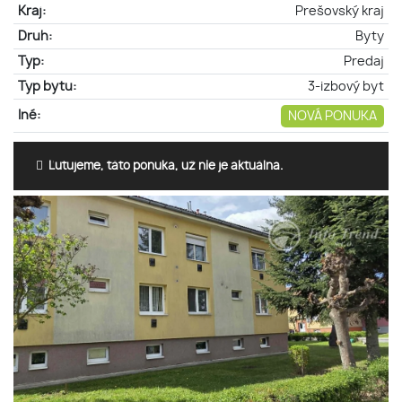
Kraj:
Prešovský kraj
Druh:
Byty
Typ:
Predaj
Typ bytu:
3-izbový byt
Iné:
NOVÁ PONUKA
Ľutujeme, táto ponuka, už nie je aktuálna.