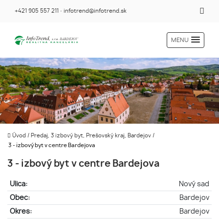
+421 905 557 211
·
infotrend@infotrend.sk
MENU
Úvod
/
Predaj, 3 izbový byt, Prešovský kraj, Bardejov
/
3 - izbový byt v centre Bardejova
3 - izbový byt v centre Bardejova
Ulica:
Nový sad
Obec:
Bardejov
Okres:
Bardejov