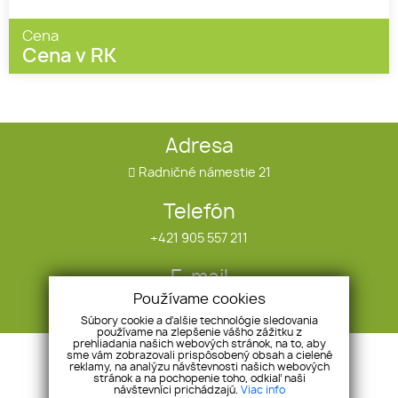
Cena
Cena v RK
Adresa
Radničné námestie 21
Telefón
+421 905 557 211
E-mail
Používame cookies
infotrend@infotrend.sk
Súbory cookie a ďalšie technológie sledovania
používame na zlepšenie vášho zážitku z
prehliadania našich webových stránok, na to, aby
Úvod
Ponuka/dopyt
sme vám zobrazovali prispôsobený obsah a cielené
reklamy, na analýzu návštevnosti našich webových
O nás
Referencie
stránok a na pochopenie toho, odkiaľ naši
návštevníci prichádzajú.
Viac info