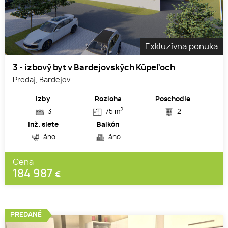
Exkluzívna ponuka
3 - izbový byt v Bardejovských Kúpeľoch
Predaj, Bardejov
Izby
Rozloha
Poschodie
2
3
75 m
2
Inž. siete
Balkón
áno
áno
Cena
184 987
€
PREDANÉ