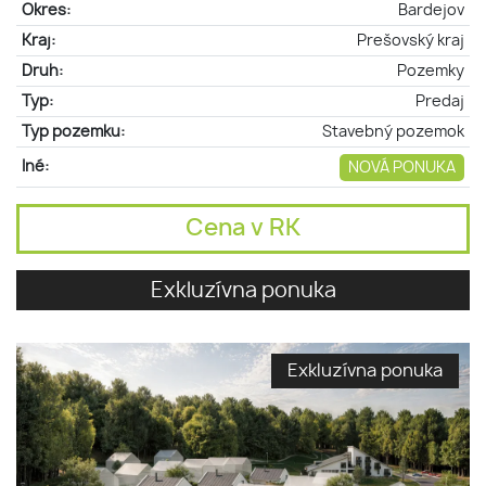
Okres:
Bardejov
Kraj:
Prešovský kraj
Druh:
Pozemky
Typ:
Predaj
Typ pozemku:
Stavebný pozemok
Iné:
NOVÁ PONUKA
Cena v RK
Exkluzívna ponuka
Exkluzívna ponuka