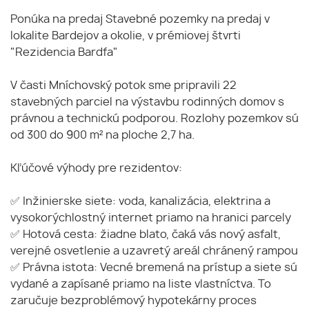
Ponúka na predaj Stavebné pozemky na predaj v
lokalite Bardejov a okolie, v prémiovej štvrti
"Rezidencia Bardfa"
V časti Mníchovský potok sme pripravili 22
stavebných parciel na výstavbu rodinných domov s
právnou a technickú podporou. Rozlohy pozemkov sú
od 300 do 900 m² na ploche 2,7 ha.
Kľúčové výhody pre rezidentov:
✅ Inžinierske siete: voda, kanalizácia, elektrina a
vysokorýchlostný internet priamo na hranici parcely
✅ Hotová cesta: žiadne blato, čaká vás nový asfalt,
verejné osvetlenie a uzavretý areál chránený rampou
✅ Právna istota: Vecné bremená na prístup a siete sú
vydané a zapísané priamo na liste vlastníctva. To
zaručuje bezproblémový hypotekárny proces