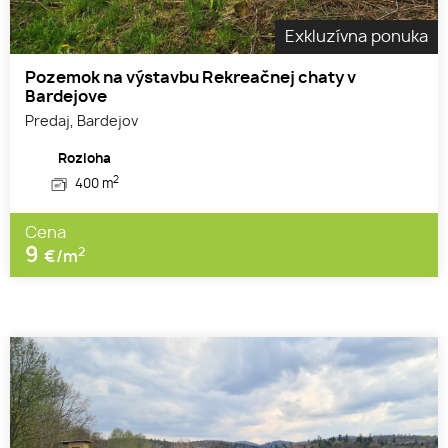
Exkluzívna ponuka
Pozemok na výstavbu Rekreačnej chaty v
Bardejove
Predaj, Bardejov
Rozloha
2
400 m
Cena
9
2
€/m