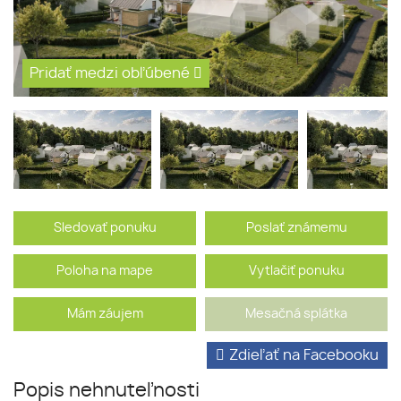
Pridať medzi obľúbené
Sledovať ponuku
Poslať známemu
Poloha na mape
Vytlačiť ponuku
Mám záujem
Mesačná splátka
Zdieľať na Facebooku
Popis nehnuteľnosti