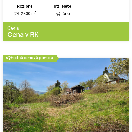
Rozloha
Inž. siete
2
2600 m
áno
Cena
Cena v RK
Výhodná cenová ponuka