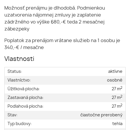
Možnosť prenájmu je dlhodobá. Podmienkou
uzatvorenia nájomnej zmluvy je zaplatenie
zádržného vo výške 680,-€ teda 2 mesačnej
zábezpeky
Poplatok za prenájom vrátane služieb na 1 osobu je
340,-€ / mesačne
Vlastnosti
Status:
aktívne
Vlastníctvo:
osobné
2
Úžitková plocha:
27 m
2
Zastavaná plocha:
27 m
2
Podlahová plocha:
27 m
Stav:
čiastočne prerobený
Typ budovy:
tehla