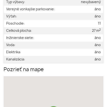
Typ výbavy:
nevybavený
Verejné vonkajšie parkovanie:
áno
Výťah:
áno
Poschodie:
11
2
Celková plocha:
27 m
Inžinierske siete:
áno
Voda:
áno
Elektrika:
áno
Kanalizácia:
áno
Pozrieť na mape