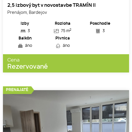
2,5 izbový byt v novostavbe TRAMÍN II
Prenájom, Bardejov
Izby
Rozloha
Poschodie
2
3
75 m
3
Balkón
Pivnica
áno
áno
Cena
Rezervované
PRENAJATÉ