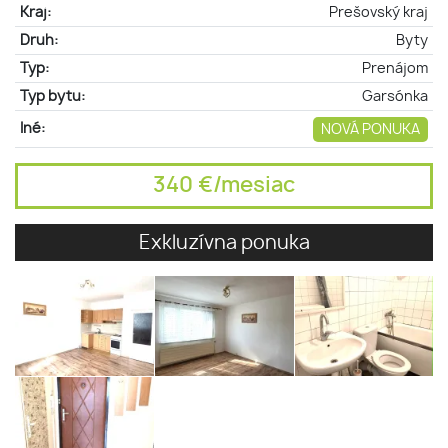
Kraj:
Prešovský kraj
Druh:
Byty
Typ:
Prenájom
Typ bytu:
Garsónka
Iné:
NOVÁ PONUKA
340 €/mesiac
Exkluzívna ponuka