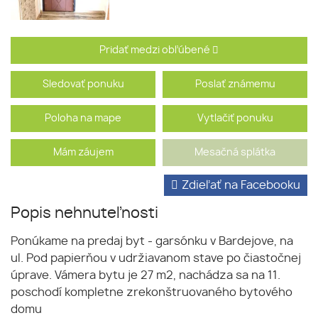
Pridať medzi obľúbené
Sledovať ponuku
Poslať známemu
Poloha na mape
Vytlačiť ponuku
Mám záujem
Mesačná splátka
Zdieľať na Facebooku
Popis nehnuteľnosti
Ponúkame na predaj byt - garsónku v Bardejove, na
ul. Pod papierňou v udržiavanom stave po čiastočnej
úprave. Vámera bytu je 27 m2, nachádza sa na 11.
poschodí kompletne zrekonštruovaného bytového
domu