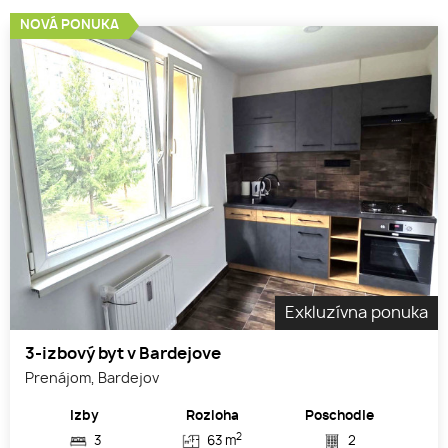
NOVÁ PONUKA
Exkluzívna ponuka
3-izbový byt v Bardejove
Prenájom, Bardejov
Izby
Rozloha
Poschodie
2
3
63 m
2