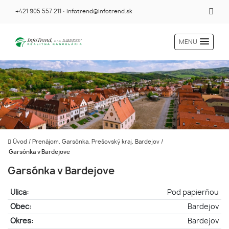
+421 905 557 211
·
infotrend@infotrend.sk
MENU
Úvod
/
Prenájom, Garsónka, Prešovský kraj, Bardejov
/
Garsónka v Bardejove
Garsónka v Bardejove
Ulica:
Pod papierňou
Obec:
Bardejov
Okres:
Bardejov