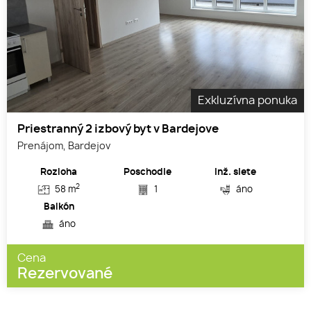
Exkluzívna ponuka
Priestranný 2 izbový byt v Bardejove
Prenájom, Bardejov
Rozloha
Poschodie
Inž. siete
2
58 m
1
áno
Balkón
áno
Cena
Rezervované