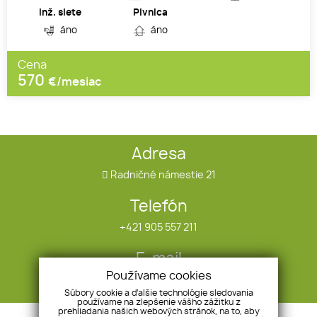
Inž. siete
Pivnica
áno
áno
Cena
570
€/mesiac
Adresa
Radničné námestie 21
Telefón
+421 905 557 211
E-mail
Používame cookies
infotrend@infotrend.sk
Súbory cookie a ďalšie technológie sledovania
používame na zlepšenie vášho zážitku z
prehliadania našich webových stránok, na to, aby