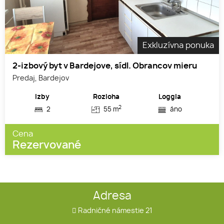
Exkluzívna ponuka
2-izbový byt v Bardejove, sídl. Obrancov mieru
Predaj, Bardejov
Izby
Rozloha
Loggia
2
2
55 m
áno
Cena
Rezervované
Adresa
Radničné námestie 21