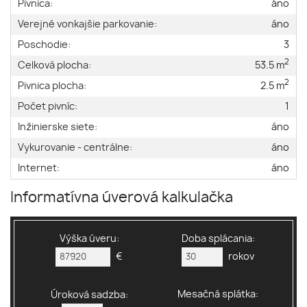
Pivnica:
áno
Verejné vonkajšie parkovanie:
áno
Poschodie:
3
2
Celková plocha:
53.5 m
2
Pivnica plocha:
2.5 m
Počet pivníc:
1
Inžinierske siete:
áno
Vykurovanie - centrálne:
áno
Internet:
áno
Informatívna úverová kalkulačka
Výška úveru:
Doba splácania:
€
rokov
Mesačná splátka:
Úroková sadzba: