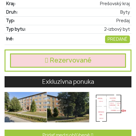
Kraj:
Prešovský kraj
Druh:
Byty
Typ:
Predaj
Typ bytu:
2-izbový byt
Iné:
PREDANÉ
Rezervované
Exkluzívna ponuka
Pridať medzi obľúbené