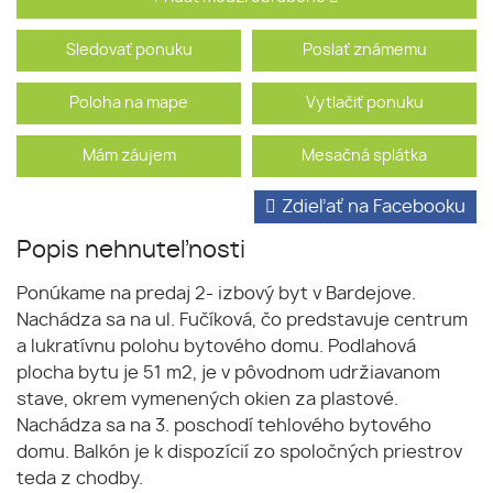
Sledovať ponuku
Poslať známemu
Poloha na mape
Vytlačiť ponuku
Mám záujem
Mesačná splátka
Zdieľať na Facebooku
Popis nehnuteľnosti
Ponúkame na predaj 2- izbový byt v Bardejove.
Nachádza sa na ul. Fučíková, čo predstavuje centrum
a lukratívnu polohu bytového domu. Podlahová
plocha bytu je 51 m2, je v pôvodnom udržiavanom
stave, okrem vymenených okien za plastové.
Nachádza sa na 3. poschodí tehlového bytového
domu. Balkón je k dispozícií zo spoločných priestrov
teda z chodby.