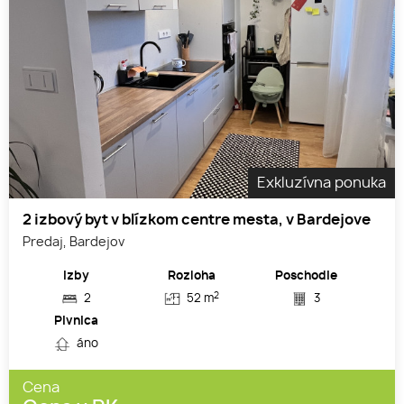
Exkluzívna ponuka
2 izbový byt v blízkom centre mesta, v Bardejove
Predaj, Bardejov
Izby
Rozloha
Poschodie
2
2
52 m
3
Pivnica
áno
Cena