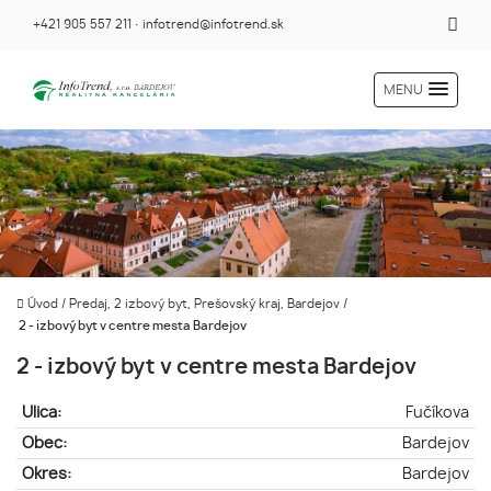
+421 905 557 211
·
infotrend@infotrend.sk
MENU
Úvod
/
Predaj, 2 izbový byt, Prešovský kraj, Bardejov
/
2 - izbový byt v centre mesta Bardejov
2 - izbový byt v centre mesta Bardejov
Ulica:
Fučíkova
Obec:
Bardejov
Okres:
Bardejov