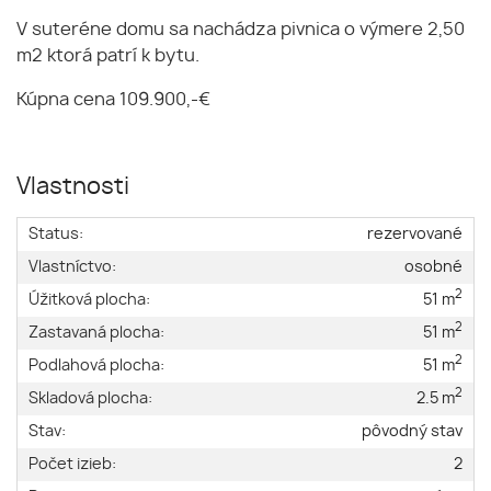
V suteréne domu sa nachádza pivnica o výmere 2,50
m2 ktorá patrí k bytu.
Kúpna cena 109.900,-€
Vlastnosti
Status:
rezervované
Vlastníctvo:
osobné
2
Úžitková plocha:
51 m
2
Zastavaná plocha:
51 m
2
Podlahová plocha:
51 m
2
Skladová plocha:
2.5 m
Stav:
pôvodný stav
Počet izieb:
2