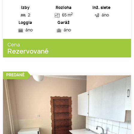
Izby
Rozloha
Inž. siete
2
2
65 m
áno
Loggia
Garáž
áno
áno
Cena
Rezervované
PREDANÉ