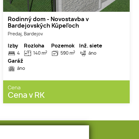
Rodinný dom - Novostavba v
Bardejovských Kúpeľoch
Predaj, Bardejov
Izby
Rozloha
Pozemok
Inž. siete
2
2
4
140 m
590 m
áno
Garáž
áno
Cena
Cena v RK
E-mail