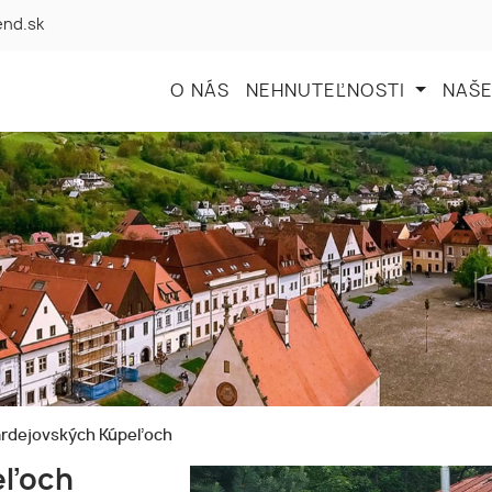
end.sk
O NÁS
NEHNUTEĽNOSTI
NAŠE
ardejovských Kúpeľoch
eľoch