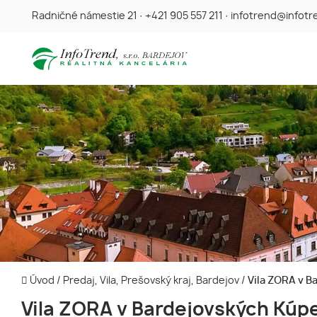
Radničné námestie 21
·
+421 905 557 211
·
infotrend@infotr
Úvod
/
Predaj, Vila, Prešovský kraj, Bardejov
/
Vila ZORA v B
Vila ZORA v Bardejovských Kúp