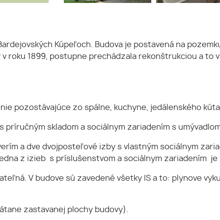
 Bardejovských Kúpeľoch. Budova je postavená na pozemku
v roku 1899, postupne prechádzala rekonštrukciou a to v 
denie pozostávajúce zo spálne, kuchyne, jedálenského kút
a s príručným skladom a sociálnym zariadením s umývadlom
erím a dve dvojposteľové izby s vlastným sociálnym zar
na z izieb s príslušenstvom a sociálnym zariadením je 
ateľná. V budove sú zavedené všetky IS a to: plynove vyk
átane zastavanej plochy budovy).