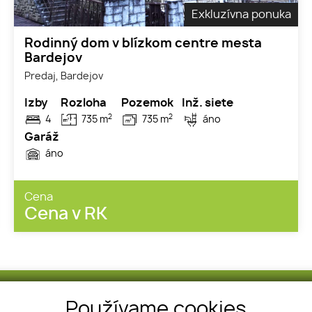
Exkluzívna ponuka
Rodinný dom v blízkom centre mesta
Bardejov
Predaj, Bardejov
Izby
Rozloha
Pozemok
Inž. siete
2
2
4
735 m
735 m
áno
Garáž
áno
Cena
Cena v RK
Telefón
Používame cookies