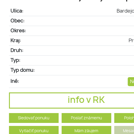
Ulica:
Bardej
Obec:
Okres:
Kraj:
Pr
Druh:
Typ:
Typ domu:
Iné:
N
info v RK
Sledovať ponuku
Poslať známemu
Polo
Vytlačiť ponuku
Mám záujem
Mesač