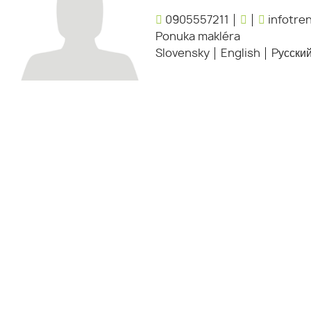
0905557211
infotre
Ponuka makléra
Slovensky
English
Pусски