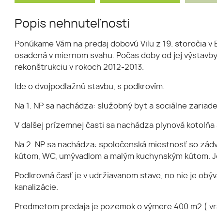
Popis nehnuteľnosti
Ponúkame Vám na predaj dobovú Vilu z 19. storočia v
osadená v miernom svahu. Počas doby od jej výstavby 
rekonštrukciu v rokoch 2012-2013.
Ide o dvojpodlažnú stavbu, s podkrovím.
Na 1. NP sa nachádza: služobný byt a sociálne zaria
V dalšej prízemnej časti sa nachádza plynová kotolň
Na 2. NP sa nachádza: spoločenská miestnosť so zádv
kútom, WC, umývadlom a malým kuchynským kútom. Jed
Podkrovná časť je v udržiavanom stave, no nie je obýv
kanalizácie.
Predmetom predaja je pozemok o výmere 400 m2 ( vr