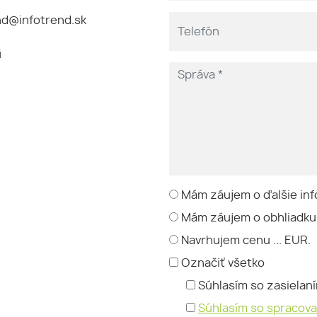
nd@infotrend.sk
й
Mám záujem o ďalšie inf
Mám záujem o obhliadku
Navrhujem cenu ... EUR.
Označiť všetko
Súhlasím so zasielan
Súhlasím so spracov