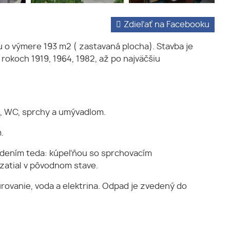
Zdieľať na Facebooku
 o výmere 193 m2 ( zastavaná plocha). Stavba je
rokoch 1919, 1964, 1982, až po najväčšiu
a, WC, sprchy a umývadlom.
.
iadením teda: kúpeľňou so sprchovacím
zatial v pôvodnom stave.
urovanie, voda a elektrina. Odpad je zvedený do