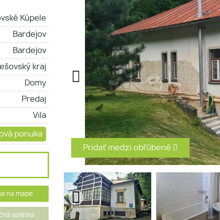
ovské Kúpele
Bardejov
Bardejov
ešovský kraj
Domy
Predaj
Vila
ová ponuka
Pridať medzi obľúbené
ha na mape
ná splátka