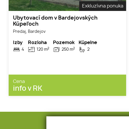
Exkluzívna ponuka
Ubytovací dom v Bardejovských
Kúpeľoch
Predaj, Bardejov
Izby
Rozloha
Pozemok
Kúpelne
2
2
4
120 m
250 m
2
Cena
info v RK
Adresa