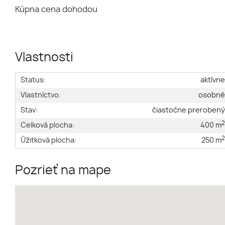
Kúpna cena dohodou
Vlastnosti
Status:
aktívn
Vlastníctvo:
osobn
Stav:
čiastočne preroben
Celková plocha:
400 m
Úžitková plocha:
250 m
Pozrieť na mape