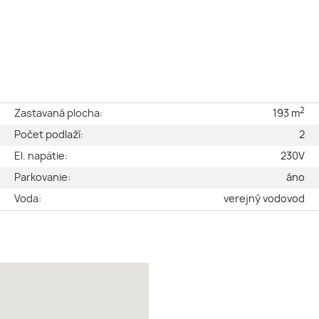
2
e
Zastavaná plocha:
193 m
é
Počet podlaží:
2
ý
El. napätie:
230V
2
Parkovanie:
áno
2
Voda:
verejný vodovod